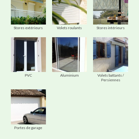
a
v
i
Stores extérieurs
Volets roulants
Stores intérieurs
g
a
t
i
o
PVC
Aluminium
Volets battants /
n
Persiennes
M
e
n
u
Portes de garage